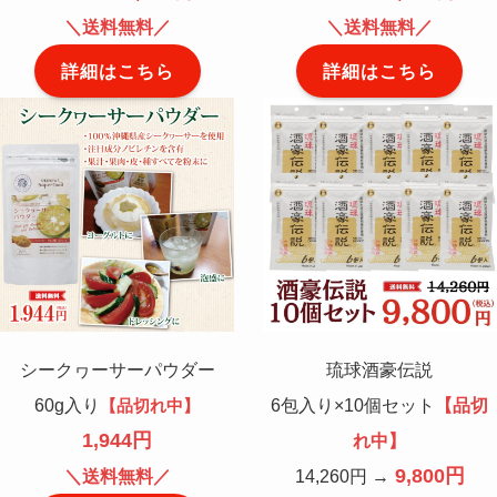
＼送料無料／
＼送料無料／
詳細はこちら
詳細はこちら
シークヮーサーパウダー
琉球酒豪伝説
60g入り
6包入り×10個セット
【品切
【品切れ中】
1,944円
れ中】
9,800円
＼送料無料／
14,260円 →