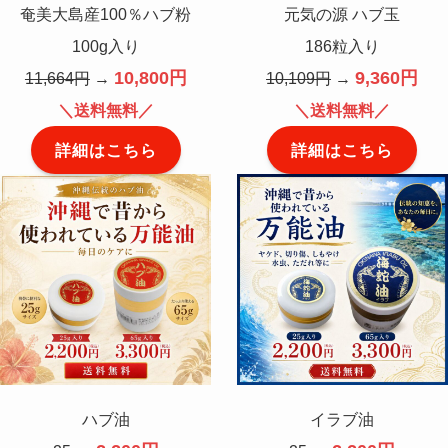
奄美大島産100％ハブ粉
元気の源 ハブ玉
100g入り
186粒入り
10,800円
9,360円
11,664円
→
10,109円
→
＼送料無料／
＼送料無料／
詳細はこちら
詳細はこちら
ハブ油
イラブ油