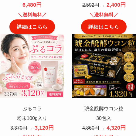
6,480円
2,400円
2,592円
→
＼送料無料／
＼送料無料／
詳細はこちら
詳細はこちら
ぷるコラ
琥金醗酵ウコン粒
粉末100g入り
30包入
3,120円
4,320円
3,370円
→
4,860円
→