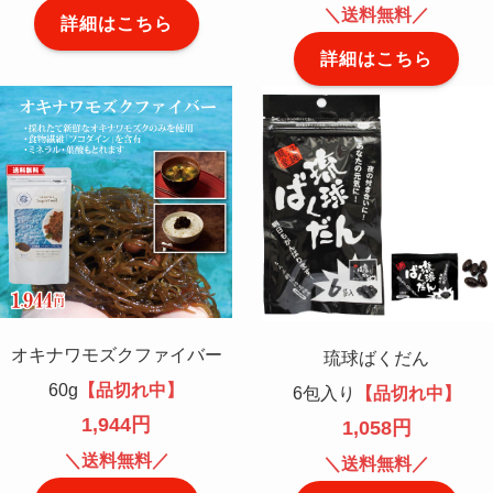
＼送料無料／
詳細はこちら
詳細はこちら
オキナワモズクファイバー
琉球ばくだん
60g
【品切れ中】
6包入り
【品切れ中】
1,944円
1,058円
＼送料無料／
＼送料無料／